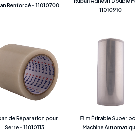
Ruban Adhésif Double F
an Renforcé - 11010700
11010910
an de Réparation pour
Film Étirable Super p
Serre - 11010113
Machine Automatiq