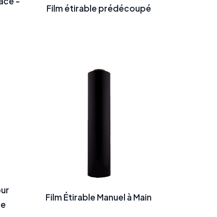
ace -
Film étirable prédécoupé
our
Film Étirable Manuel à Main
ue