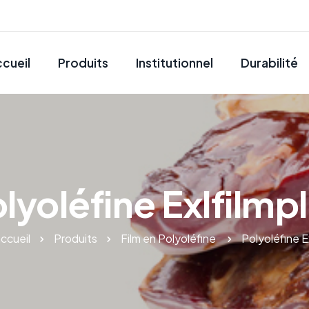
cueil
Produits
Institutionnel
Durabilité
lyoléfine Exlfilmp
ccueil
Produits
Film en Polyoléfine
Polyoléfine E