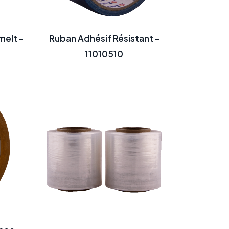
elt -
Ruban Adhésif Résistant -
11010510